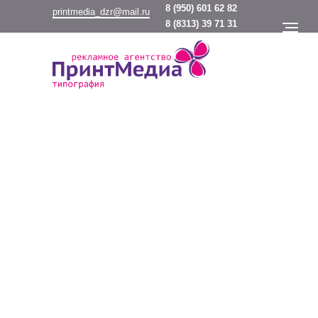
8
(950) 601 62 82
printmedia_dzr@mail.ru
8
(8313) 39 71 31