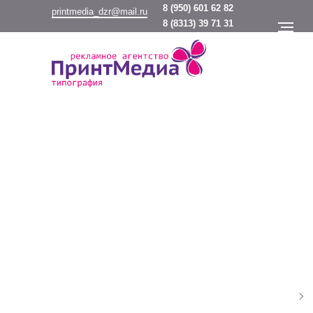
8
(950) 601 62 82
printmedia_dzr@mail.ru
8
(8313) 39 71 31