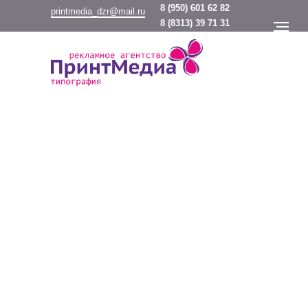
8
(950) 601 62 82
printmedia_dzr@mail.ru
8
(8313) 39 71 31