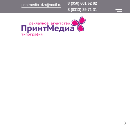
8
(950) 601 62 82
printmedia_dzr@mail.ru
8
(8313) 39 71 31