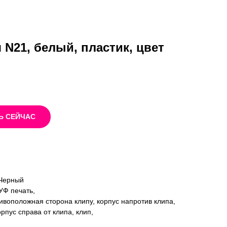
 N21, белый, пластик, цвет
Ь СЕЙЧАС
,Черный
УФ печать,
ивоположная сторона клипу, корпус напротив клипа,
орпус справа от клипа, клип,