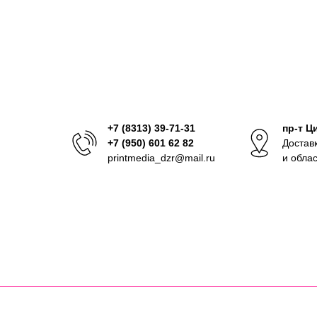
+7 (8313) 39-71-31
пр-т Ц
+7 (950) 601 62 82
Достав
printmedia_dzr@mail.ru
и обла