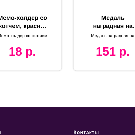
Мемо-холдер со
Медаль
котчем, красный
наградная на
с белым, 6,5х6х7
ленте "Золото"
емо-холдер со скотчем
Медаль наградная на
см, пластик,
48 см., D=5см.,
ленте "Золото"
18
р.
151
р.
тампопечать
текстиль, латун
лазерная
гравировка,
шелкограф
и
Контакты