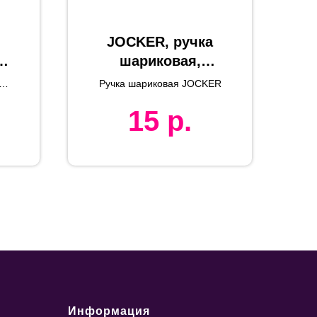
JOCKER, ручка
шариковая,
,
белый, пластик
Ручка шариковая JOCKER
15
р.
ь,
Информация