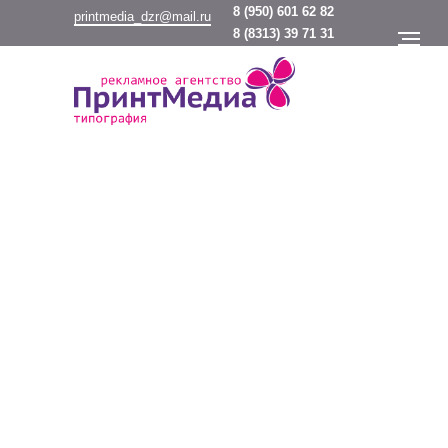
8
(950) 601 62 82
printmedia_dzr@mail.ru
8
(8313) 39 71 31