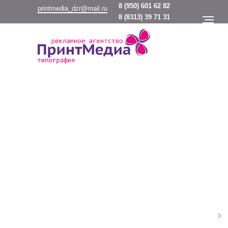
8
(950) 601 62 82
printmedia_dzr@mail.ru
8
(8313) 39 71 31