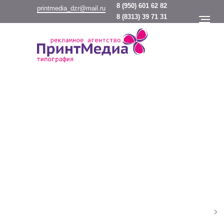
8
(950) 601 62 82
printmedia_dzr@mail.ru
8
(8313) 39 71 31