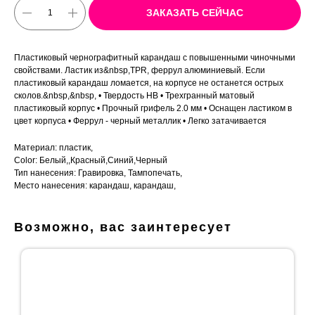
ЗАКАЗАТЬ СЕЙЧАС
Пластиковый чернографитный карандаш с повышенными чиночными
свойствами. Ластик из&nbsp,TPR, феррул алюминиевый. Если
пластиковый карандаш ломается, на корпусе не останется острых
сколов.&nbsp,&nbsp, • Твердость HB • Трехгранный матовый
пластиковый корпус • Прочный грифель 2.0 мм • Оснащен ластиком в
цвет корпуса • Феррул - черный металлик • Легко затачивается
Материал: пластик,
Color: Белый,,Красный,Синий,Черный
Тип нанесения: Гравировка, Тампопечать,
Место нанесения: карандаш, карандаш,
Возможно, вас заинтересует