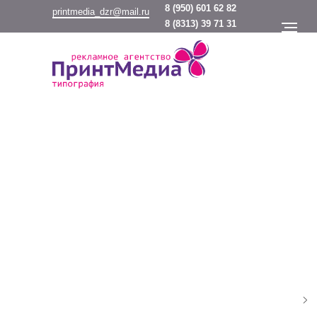
8
(950) 601 62 82
printmedia_dzr@mail.ru
8
(8313) 39 71 31