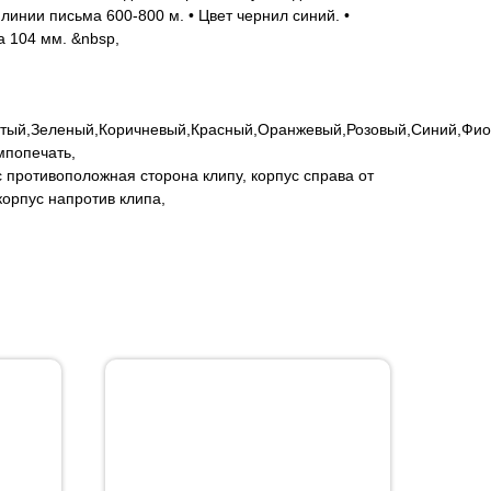
линии письма 600-800 м. • Цвет чернил синий. •
 104 мм. &nbsp,
тый,Зеленый,Коричневый,Красный,Оранжевый,Розовый,Синий,Фи
мпопечать,
с противоположная сторона клипу, корпус справа от
 корпус напротив клипа,