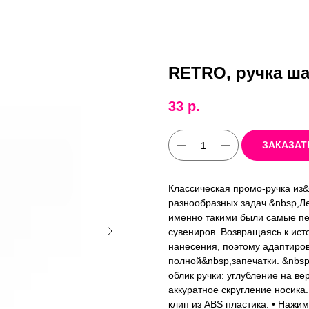
RETRO, ручка ша
33
р.
ЗАКАЗАТ
Классическая промо-ручка из&
разнообразных задач.&nbsp,Ле
именно такими были самые пе
сувениров. Возвращаясь к ист
нанесения, поэтому адаптиро
полной&nbsp,запечатки. &nbs
облик ручки: углубление на ве
аккуратное скругление носика. 
клип из ABS пластика. • Нажи