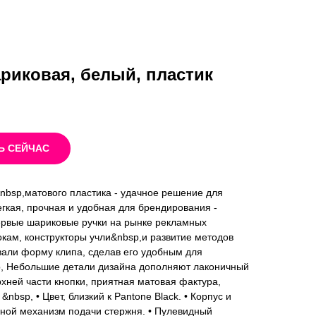
риковая, белый, пластик
Ь СЕЙЧАС
nbsp,матового пластика - удачное решение для
гкая, прочная и удобная для брендирования -
рвые шариковые ручки на рынке рекламных
окам, конструкторы учли&nbsp,и развитие методов
вали форму клипа, сделав его удобным для
p, Небольшие детали дизайна дополняют лаконичный
рхней части кнопки, приятная матовая фактура,
&nbsp, • Цвет, близкий к Pantone Black. • Корпус и
мной механизм подачи стержня. • Пулевидный