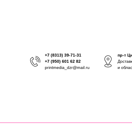
+7 (8313) 39-71-31
пр-т Ц
+7 (950) 601 62 82
Достав
printmedia_dzr@mail.ru
и обла