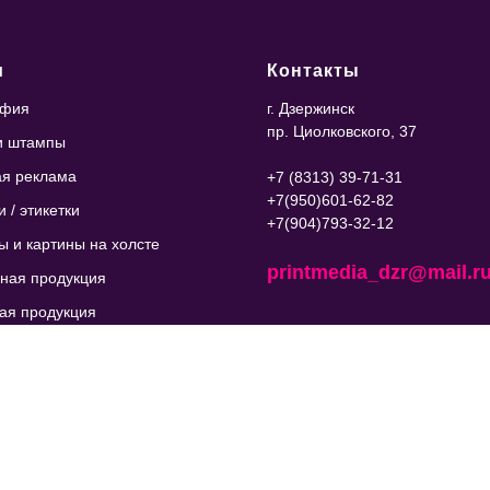
и
Контакты
афия
г. Дзержинск
пр. Циолковского, 37
и штампы
я реклама
+7 (8313) 39-71-31
+7(950)601-62-82
 / этикетки
+7(904)793-32-12
ы и картины на холсте
printmedia_dzr@mail.r
ная продукция
ая продукция
 на заказ
и на заказ
я резка
дизайнера