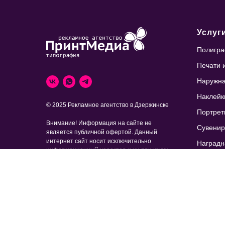
Услуг
Полигр
Печати 
Наружна
Наклейки
© 2025 Рекламное агентство в Дзержинске
Портрет
Внимание! Информация на сайте не
Сувенир
является публичной офертой. Данный
интернет сайт носит исключительно
Наградн
информационный характер и ни при каких
Изделия
условиях на является публичной офертой,
определяемой положениями ч. 2 ст. 437 ГК
Фотообо
РФ. Для получения подробной информации
о стоимости, тираже, сроках выполнения,
Лазерна
пожалуйста, обращайтесь к сотруднику
компании.
Услуги 