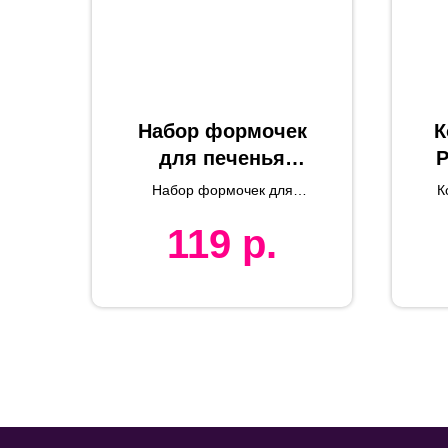
Набор формочек
К
для печенья
P
KENZZO (5 шт) в
х
Набор формочек для
К
коробке, пластик
печенья KENZZO (5 шт) в
119
р.
коробке