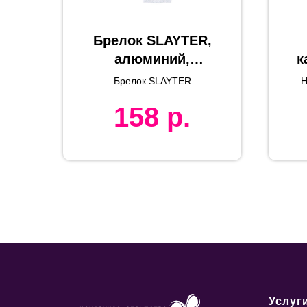
Брелок SLAYTER,
алюминий,
к
полиэстер,
Брелок SLAYTER
Н
белый,
158
р.
2.7*6.8*0.6см
Услуг