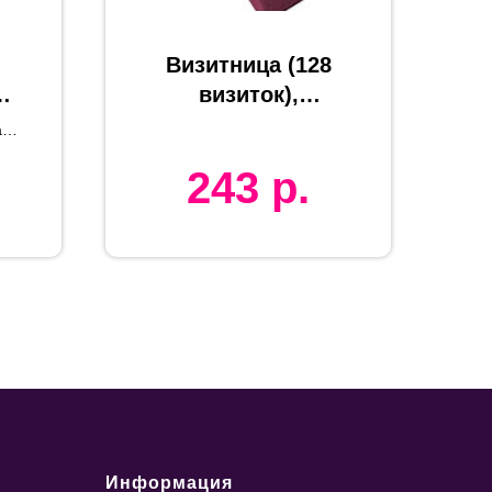
Визитница (128
визиток),
бордовый,
ая
с
12х26,3 см,
243
р.
искуccтвенная
.
кожа,
шелкография
Информация