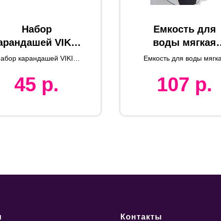
Набор
Емкость для
арандашей VIKIN
воды мягкая
(5шт),
"Мяч",
абор карандашей VIKIN
Емкость для воды мягк
3,9х19,2х0,8см,
пластиковая, 
(5шт)
"Мяч"
45
р.
107
р.
серебристый,
карабином,
дерево, картон
емкость 550 мл
и
Контакты