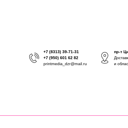
+7 (8313) 39-71-31
пр-т Ц
+7 (950) 601 62 82
Достав
printmedia_dzr@mail.ru
и обла