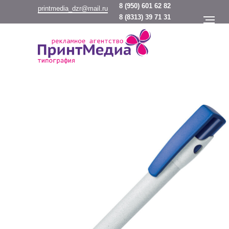
8
(950) 601 62 82
printmedia_dzr@mail.ru
8
(8313) 39 71 31