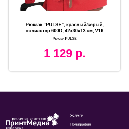
Рюкзак "PULSE", красный/серый,
полиэстер 600D, 42х30х13 см, V16
литров
Рюкзак PULSE
1 129
р.
Услуги
Полиграфия