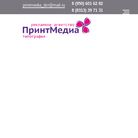
8
(950) 601 62 82
printmedia_dzr@mail.ru
8
(8313) 39 71 31