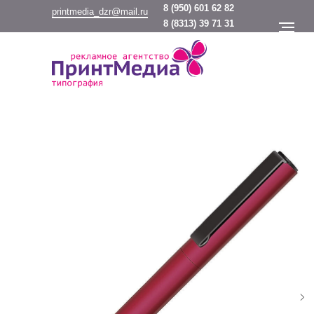
8
(950) 601 62 82
printmedia_dzr@mail.ru
8
(8313) 39 71 31