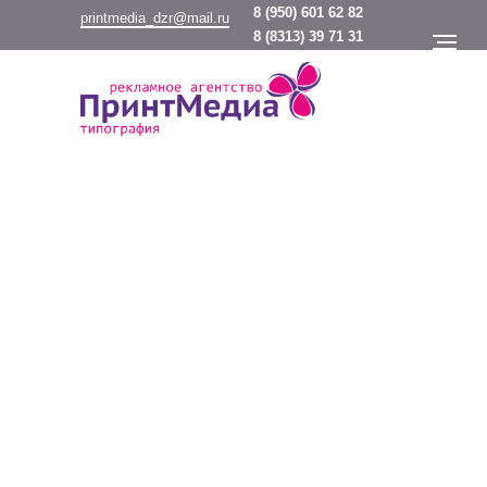
8
(950) 601 62 82
printmedia_dzr@mail.ru
8
(8313) 39 71 31