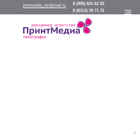
8
(950) 601 62 82
printmedia_dzr@mail.ru
8
(8313) 39 71 31