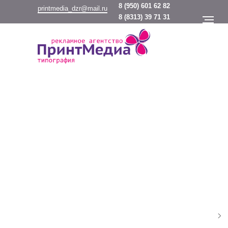
8
(950) 601 62 82
printmedia_dzr@mail.ru
8
(8313) 39 71 31