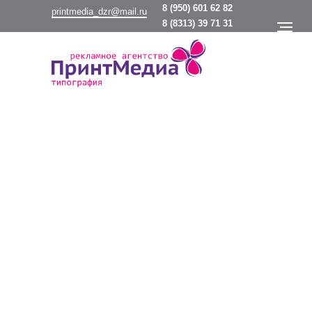
8
(950) 601 62 82
printmedia_dzr@mail.ru
8
(8313) 39 71 31