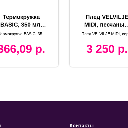
Термокружка
Плед VELVILJ
BASIC, 350 мл,
MIDI, песчаный
белый, металл/
шерсть 30%,
ермокружка BASIC, 350
Плед VELVILJE MIDI, се
пластик
акрил 70%,
мл
синий, шерсть 30%, акр
366,09
р.
3 250
р.
70%, 150*200 см
150*200 см
и
Контакты