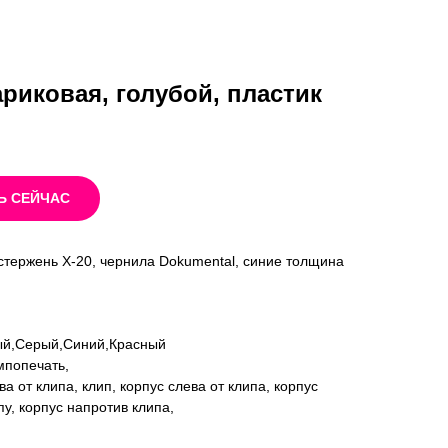
риковая, голубой, пластик
Ь СЕЙЧАС
 стержень Х-20, чернила Dokumental, синие толщина
ый,Серый,Синий,Красный
мпопечать,
а от клипа, клип, корпус слева от клипа, корпус
у, корпус напротив клипа,