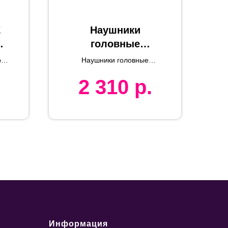
E
Наушники
,
головные
беспроводные
ро-
Наушники головные
Hiper LIVE QTX6,
ил
беспроводные Hiper LIVE
2 310
р.
QTX6, черные
черные
Информация