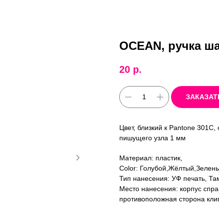
OCEAN, ручка ша
20
р.
ЗАКАЗАТ
Цвет, близкий к Pantone 301C,
пишущего узла 1 мм
Материал: пластик,
Color: Голубой,Жёлтый,Зелен
Тип нанесения: УФ печать, Та
Место нанесения: корпус справ
противоположная сторона клип