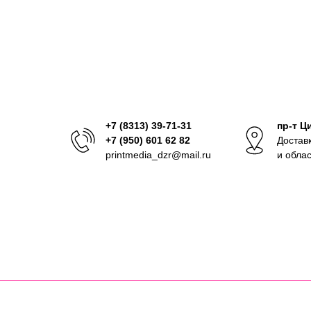
+7 (8313) 39-71-31
пр-т Ц
+7 (950) 601 62 82
Достав
printmedia_dzr@mail.ru
и обла