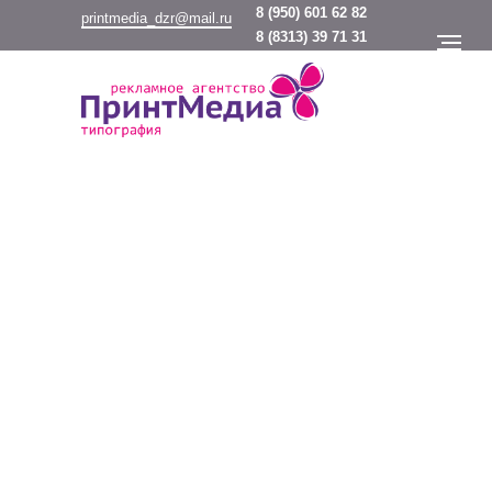
8
(950) 601 62 82
printmedia_dzr@mail.ru
8
(8313) 39 71 31