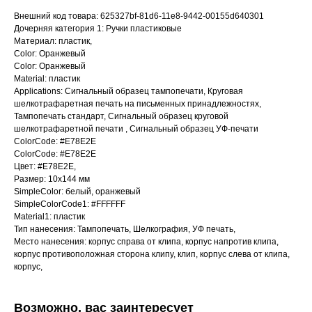
Внешний код товара: 625327bf-81d6-11e8-9442-00155d640301
Дочерняя категория 1: Ручки пластиковые
Материал: пластик,
Color: Оранжевый
Color: Оранжевый
Material: пластик
Applications: Сигнальный образец тампопечати, Круговая
шелкотрафаретная печать на письменных принадлежностях,
Тампопечать стандарт, Сигнальный образец круговой
шелкотрафаретной печати , Сигнальный образец УФ-печати
ColorCode: #E78E2E
ColorCode: #E78E2E
Цвет: #E78E2E,
Размер: 10х144 мм
SimpleColor: белый, оранжевый
SimpleColorCode1: #FFFFFF
Material1: пластик
Тип нанесения: Тампопечать, Шелкография, УФ печать,
Место нанесения: корпус справа от клипа, корпус напротив клипа,
корпус противоположная сторона клипу, клип, корпус слева от клипа,
корпус,
Возможно, вас заинтересует