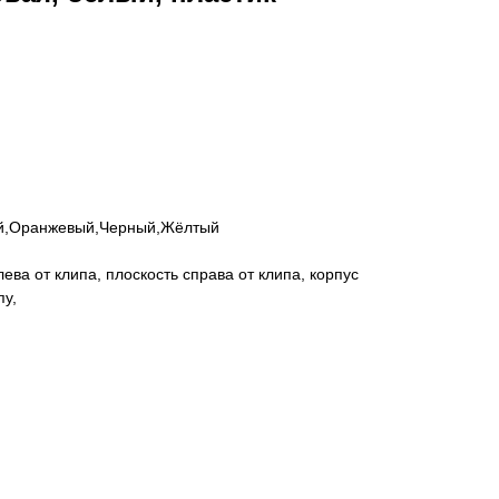
ый,Оранжевый,Черный,Жёлтый
ева от клипа, плоскость справа от клипа, корпус
пу,