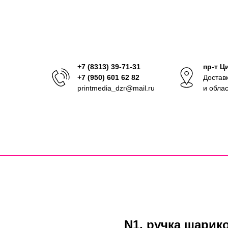
+7 (8313) 39-71-31
пр-т Ц
+7 (950) 601 62 82
Достав
printmedia_dzr@mail.ru
и обла
N1, ручка шарик