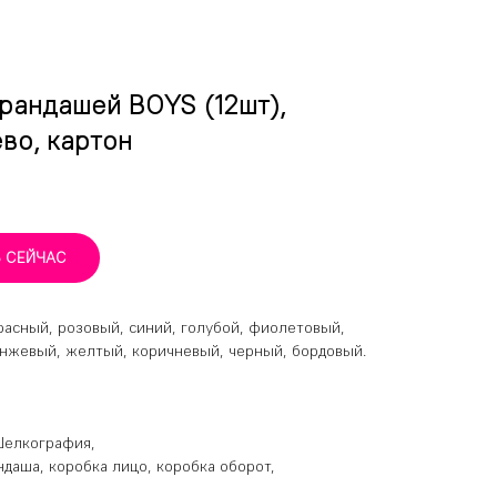
рандашей BOYS (12шт),
ево, картон
Ь СЕЙЧАС
расный, розовый, синий, голубой, фиолетовый,
анжевый, желтый, коричневый, черный, бордовый.
Шелкография,
ндаша, коробка лицо, коробка оборот,