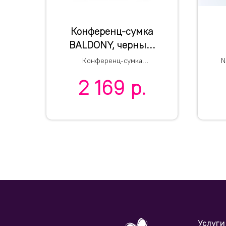
Конференц-сумка
BALDONY, черный,
38 х 29,5 x 8,5 см,
Конференц-сумка
N
100% полиэстер
п
BALDONY
2 169
р.
600D
п
Услуги