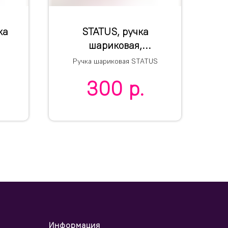
ка
STATUS, ручка
шариковая,
красный/хром,
Ручка шариковая STATUS
металл
300
р.
Информация