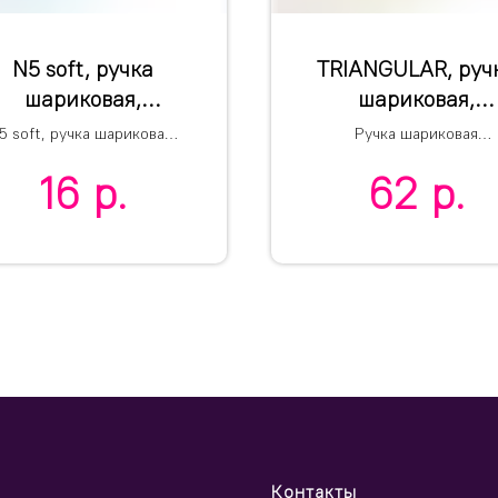
N5 soft, ручка
TRIANGULAR, руч
шариковая,
шариковая,
голубой/черный,
желтый/хром,
5 soft, ручка шариковая,
Ручка шариковая
ластик,soft-touch,
металл
зеленый/черный,
TRIANGULAR
16
р.
62
р.
пластик,soft-touch,
подставка для
одставка для смартфона
смартфона
Контакты