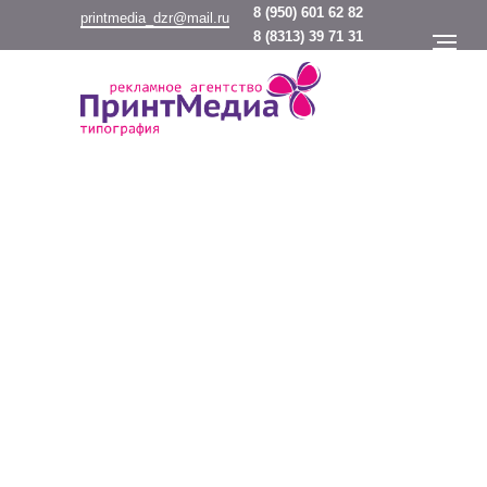
8
(950) 601 62 82
printmedia_dzr@mail.ru
8
(8313) 39 71 31