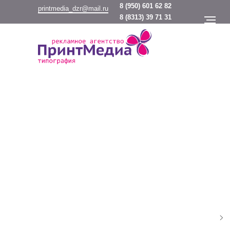
8
(950) 601 62 82
printmedia_dzr@mail.ru
8
(8313) 39 71 31