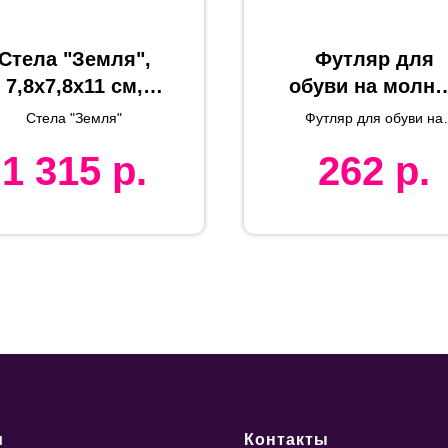
Стела "Земля",
Футляр для
7,8х7,8х11 см,
обуви на молни
дерево,стекло,
"HAPPY TRAVEL
Стела "Земля"
Футляр для обуви на
лазерная
синий, нетканка
молнии "HAPPY TRAVE
1 315
р.
262
р.
гравировка
20*42*15 см,
шелкография
и
Контакты