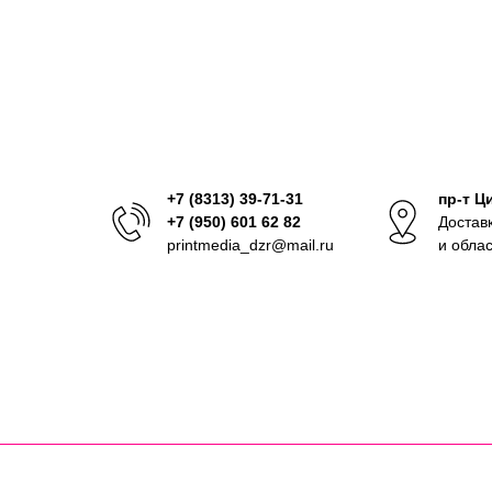
+7 (8313) 39-71-31
пр-т Ц
+7 (950) 601 62 82
Достав
printmedia_dzr@mail.ru
и обла