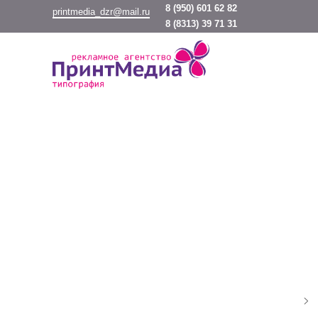
8
(950) 601 62 82
printmedia_dzr@mail.ru
8
(8313) 39 71 31