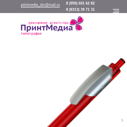
8
(950) 601 62 82
printmedia_dzr@mail.ru
8
(8313) 39 71 31