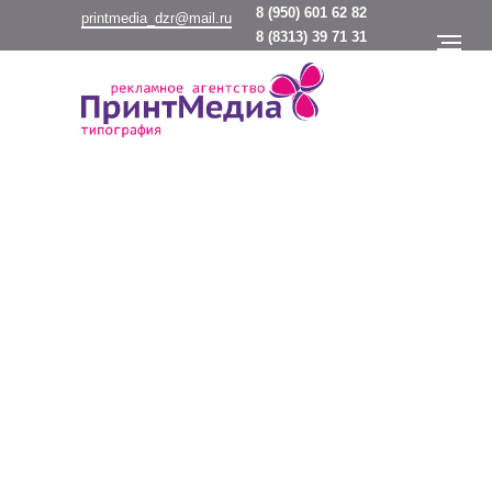
8
(950) 601 62 82
printmedia_dzr@mail.ru
8
(8313) 39 71 31