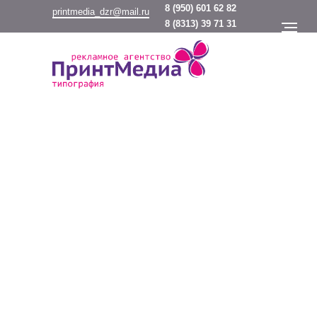
8
(950) 601 62 82
printmedia_dzr@mail.ru
8
(8313) 39 71 31