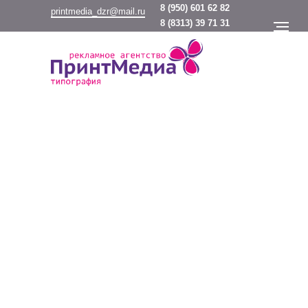
8
(950) 601 62 82
printmedia_dzr@mail.ru
8
(8313) 39 71 31