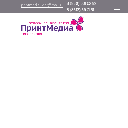
8
(950) 601 62 82
printmedia_dzr@mail.ru
8
(8313) 39 71 31