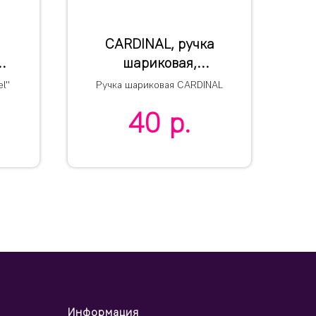
CARDINAL, ручка
шариковая,
зеленый/хром,
l"
Ручка шариковая CARDINAL
металл
40
р.
Информация