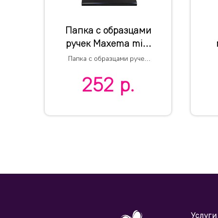
Папка c образцами
ручек Maxema mini
1
Папка c образцами ручек
Maxema mini 1
д
252
р.
Услуги