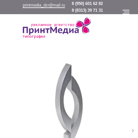
8
(950) 601 62 82
printmedia_dzr@mail.ru
8
(8313) 39 71 31