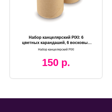
Набор канцелярский PIXI: 6
цветных карандашей, 6 восковых
мелков, 1 точилка, картонный
Набор канцелярский PIXI
корпус
150
р.