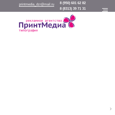
8
(950) 601 62 82
printmedia_dzr@mail.ru
8
(8313) 39 71 31