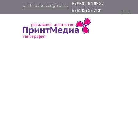
8
(950) 601 62 82
printmedia_dzr@mail.ru
8
(8313) 39 71 31