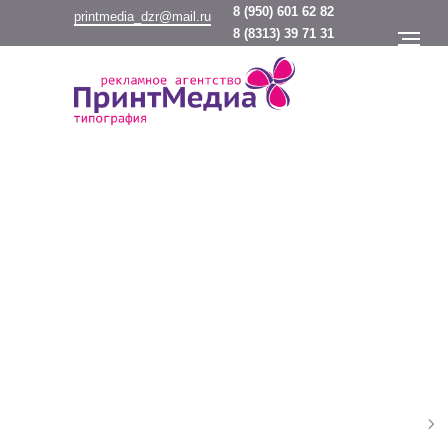
8
(950) 601 62 82
printmedia_dzr@mail.ru
8
(8313) 39 71 31