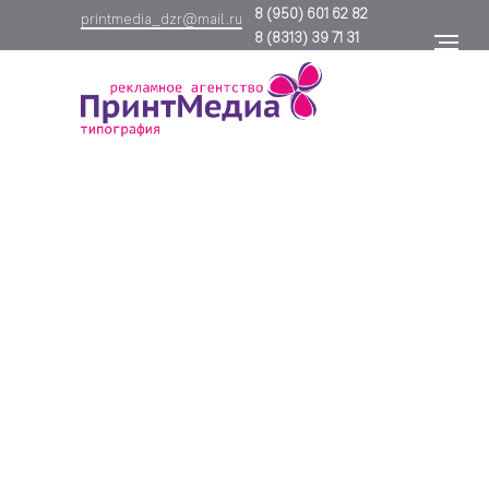
8
(950) 601 62 82
printmedia_dzr@mail.ru
8
(8313) 39 71 31