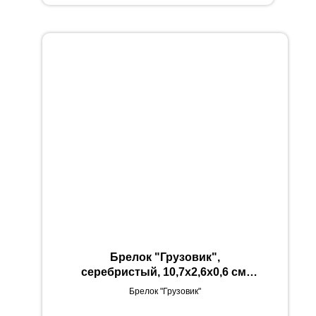
Брелок "Грузовик",
серебристый, 10,7х2,6х0,6 см,
металл, лазерная гравировка
Брелок "Грузовик"