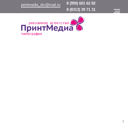
8
(950) 601 62 82
printmedia_dzr@mail.ru
8
(8313) 39 71 31