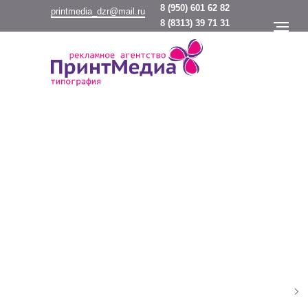
8
(950) 601 62 82
printmedia_dzr@mail.ru
8
(8313) 39 71 31