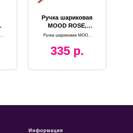
Ручка шариковая
MOOD ROSE,
белый, пластик,
Ручка шариковая MOOD
металл
ROSE
335
р.
,
Информация