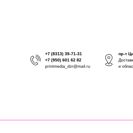
+7 (8313) 39-71-31
пр-т Ц
+7 (950) 601 62 82
Достав
printmedia_dzr@mail.ru
и обла