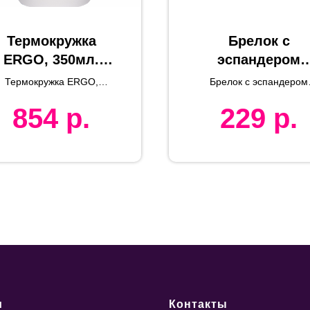
Термокружка
Брелок с
ERGO, 350мл.
эспандером
белый,
"WORKOUT",
Термокружка ERGO,
Брелок с эспандером
нержавеющая
зеленый,
350мл
WORKOUT
854
р.
229
р.
сталь, пластик
7х2см,силикон
текстиль
и
Контакты