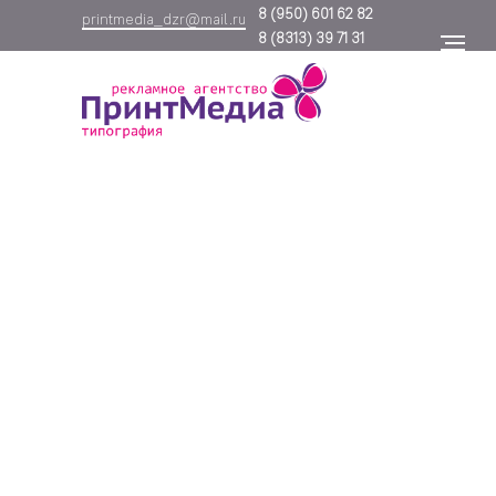
8
(950) 601 62 82
printmedia_dzr@mail.ru
8
(8313) 39 71 31