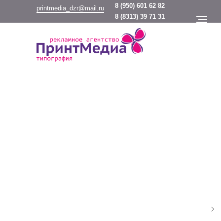
8
(950) 601 62 82
printmedia_dzr@mail.ru
8
(8313) 39 71 31