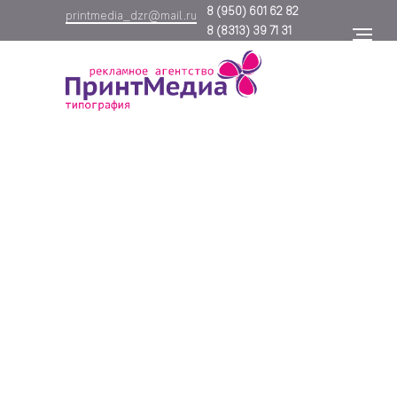
8
(950) 601 62 82
printmedia_dzr@mail.ru
8
(8313) 39 71 31