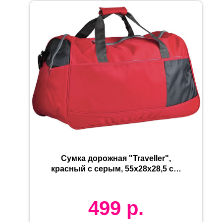
Сумка дорожная "Traveller",
красный с серым, 55х28х28,5 см,
нейлон, шелкография
499
р.