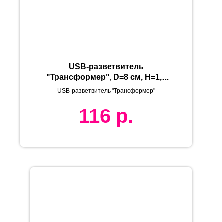
USB-разветвитель
"Трансформер", D=8 см, H=1,9
см, пластик, тампопечать
USB-разветвитель "Трансформер"
116
р.