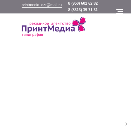
8
(950) 601 62 82
printmedia_dzr@mail.ru
8
(8313) 39 71 31