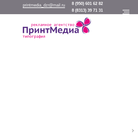
8
(950) 601 62 82
printmedia_dzr@mail.ru
8
(8313) 39 71 31