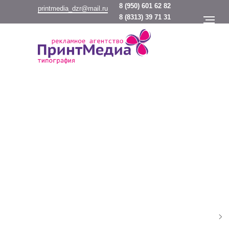
8
(950) 601 62 82
printmedia_dzr@mail.ru
8
(8313) 39 71 31