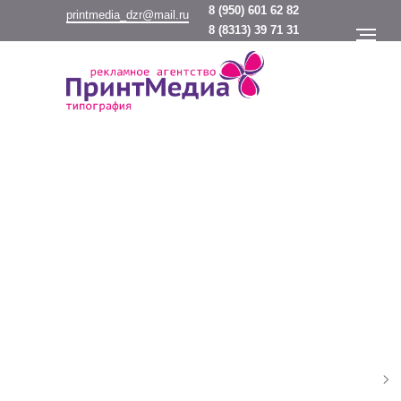
8
(950) 601 62 82
printmedia_dzr@mail.ru
8
(8313) 39 71 31