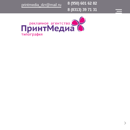
8
(950) 601 62 82
printmedia_dzr@mail.ru
8
(8313) 39 71 31