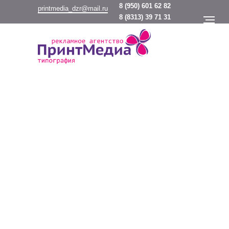
8
(950) 601 62 82
printmedia_dzr@mail.ru
8
(8313) 39 71 31