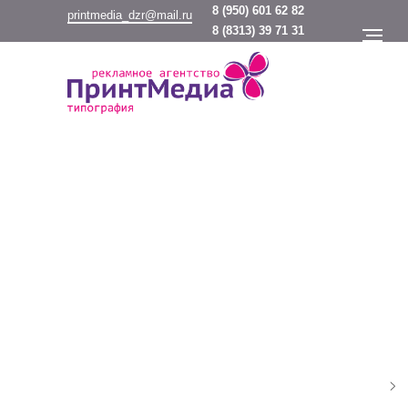
8
(950) 601 62 82
printmedia_dzr@mail.ru
8
(8313) 39 71 31